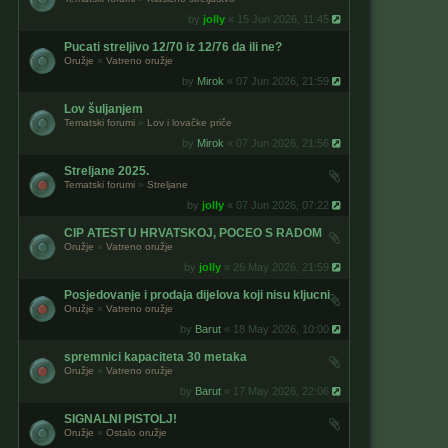
by
jolly
« 15 Jun 2026, 11:45
Pucati streljivo 12/70 iz 12/76 da ili ne?
Oružje
»
Vatreno oružje
by
Mirok
« 07 Jun 2026, 21:59
Lov šuljanjem
Tematski forumi
»
Lov i lovačke priče
by
Mirok
« 07 Jun 2026, 21:56
Streljane 2025.
Tematski forumi
»
Streljane
by
jolly
« 07 Jun 2026, 07:22
CIP ATEST U HRVATSKOJ, POCEO S RADOM
Oružje
»
Vatreno oružje
by
jolly
« 26 May 2026, 21:59
Posjedovanje i prodaja dijelova koji nisu kljucni
Oružje
»
Vatreno oružje
by
Barut
« 18 May 2026, 10:00
spremnici kapaciteta 30 metaka
Oružje
»
Vatreno oružje
by
Barut
« 17 May 2026, 22:06
SIGNALNI PISTOLJ!
Oružje
»
Ostalo oružje