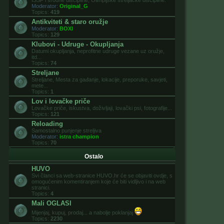
ISSF i srodne discipline, Olimpijske streljačke discipline.
Moderator:
Original_G
Topics:
419
Antikviteti & staro oružje
Moderator:
BOXI
Topics:
129
Klubovi - Udruge - Okupljanja
Datumi okupljanja, neprofitne udruge vezane uz oružje,
itd...
Topics:
74
Streljane
Streljane, Mesta za gađanje, lokacije, preporuke, savjeti,
mete...
Topics:
1
Lov i lovačke priče
Lovačke priče, iskustva, doživljaji, lovački psi, fotografije...
Topics:
121
Reloading
Samostalno punjenje streljiva
Moderator:
istra champion
Topics:
70
Ostalo
HUVO
Svi članci sa web-stranice HUVO.hr će se objaviti ovdje, s
omogućenim komentiranjem koje će biti vidljivo i na web
stranici.
Topics:
4
Mali OGLASI
Mijenjaj, kupuj, prodaj... a nabolje poklanjaj
Topics:
2230