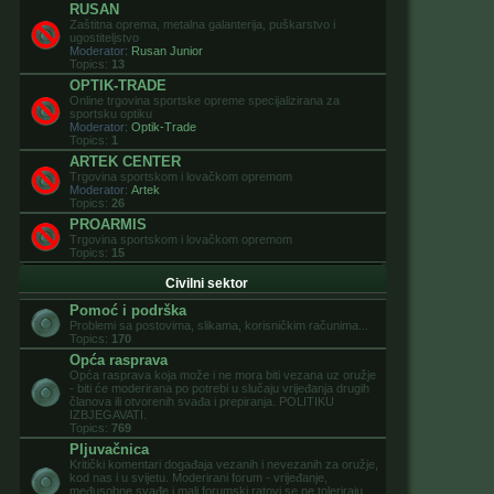
RUSAN
Zaštitna oprema, metalna galanterija, puškarstvo i
ugostiteljstvo
Moderator:
Rusan Junior
Topics:
13
OPTIK-TRADE
Online trgovina sportske opreme specijalizirana za
sportsku optiku
Moderator:
Optik-Trade
Topics:
1
ARTEK CENTER
Trgovina sportskom i lovačkom opremom
Moderator:
Artek
Topics:
26
PROARMIS
Trgovina sportskom i lovačkom opremom
Topics:
15
Civilni sektor
Pomoć i podrška
Problemi sa postovima, slikama, korisničkim računima...
Topics:
170
Opća rasprava
Opća rasprava koja može i ne mora biti vezana uz oružje
- biti će moderirana po potrebi u slučaju vrijeđanja drugih
članova ili otvorenih svađa i prepiranja. POLITIKU
IZBJEGAVATI.
Topics:
769
Pljuvačnica
Kritički komentari događaja vezanih i nevezanih za oružje,
kod nas i u svijetu. Moderirani forum - vrijeđanje,
međusobne svađe i mali forumski ratovi se ne toleriraju.