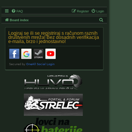
FAQ
Register
Login
S
Board index
e
Logiraj se ili se registriraj s računom raznih
a
društvenih mreža! Bez dosadnih verifikacija
e-maila, brzo i jednostavno!
r
c
h