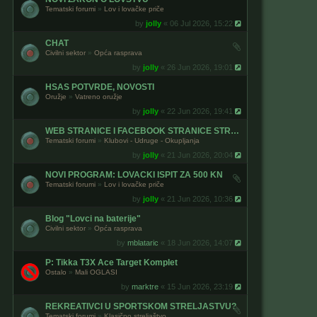
Tematski forumi
»
Lov i lovačke priče
by
jolly
« 06 Jul 2026, 15:22
CHAT
Civilni sektor
»
Opća rasprava
by
jolly
« 26 Jun 2026, 19:01
HSAS POTVRDE, NOVOSTI
Oružje
»
Vatreno oružje
by
jolly
« 22 Jun 2026, 19:41
WEB STRANICE I FACEBOOK STRANICE STRELJACKIH KLUBOVA
Tematski forumi
»
Klubovi - Udruge - Okupljanja
by
jolly
« 21 Jun 2026, 20:04
NOVI PROGRAM: LOVACKI ISPIT ZA 500 KN
Tematski forumi
»
Lov i lovačke priče
by
jolly
« 21 Jun 2026, 10:36
Blog "Lovci na baterije"
Civilni sektor
»
Opća rasprava
by
mblataric
« 18 Jun 2026, 14:07
P: Tikka T3X Ace Target Komplet
Ostalo
»
Mali OGLASI
by
marktre
« 15 Jun 2026, 23:19
REKREATIVCI U SPORTSKOM STRELJASTVU?
Tematski forumi
»
Klasično streljaštvo