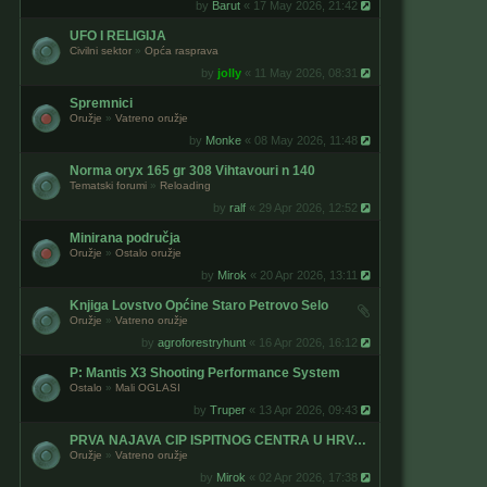
by
Barut
« 17 May 2026, 21:42
UFO I RELIGIJA
Civilni sektor
»
Opća rasprava
by
jolly
« 11 May 2026, 08:31
Spremnici
Oružje
»
Vatreno oružje
by
Monke
« 08 May 2026, 11:48
Norma oryx 165 gr 308 Vihtavouri n 140
Tematski forumi
»
Reloading
by
ralf
« 29 Apr 2026, 12:52
Minirana područja
Oružje
»
Ostalo oružje
by
Mirok
« 20 Apr 2026, 13:11
Knjiga Lovstvo Općine Staro Petrovo Selo
Oružje
»
Vatreno oružje
by
agroforestryhunt
« 16 Apr 2026, 16:12
P: Mantis X3 Shooting Performance System
Ostalo
»
Mali OGLASI
by
Truper
« 13 Apr 2026, 09:43
PRVA NAJAVA CIP ISPITNOG CENTRA U HRVATSKOJ
Oružje
»
Vatreno oružje
by
Mirok
« 02 Apr 2026, 17:38