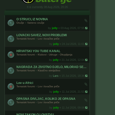
It is currently 08 Aug 2026, 20:26
O STRUCI, IZ NOVINA
Oružje
»
Vatreno oružje
by
jolly
« 03 Aug 2026, 07:55
LOVACKI SAVEZ, NOVI PROBLEMI
Tematski forumi
»
Lov i lovačke priče
by
jolly
« 24 Jul 2026, 11:01
HRVATSKI YOU TUBE KANAL
Tematski forumi
»
Klubovi - Udruge - Okupljanja
by
jolly
« 21 Jul 2026, 12:04
NAGRADA ZA ZIVOTNO DJELO, MILORAD SEPIC
Tematski forumi
»
Klasično streljaštvo
by
Lars
« 15 Jul 2026, 18:34
Lov u Africi
Tematski forumi
»
Lov i lovačke priče
by
jolly
« 11 Jul 2026, 21:53
OPASNA DIVLJAC, KOLIKO JE OPASNA
Tematski forumi
»
Lov i lovačke priče
by
jolly
« 11 Jul 2026, 09:08
NOVI ZAKON O LOVSTVU