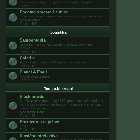
Drugo oružje koje ne spada u prethodne skupine
Topics:
23
Dodatna oprema i sitnice
Odjeća, obuća, lovačka i vojnička oprema, oprema za
preživljavanje...
Topics:
180
Logistika
Samogradnja
Uradi sam, iskustva, savjeti, prijedlozi, slike vaših
radova...
Topics:
188
Galerija
Fotografije oružja, oruđa i popratne opreme...
Topics:
169
Članci & Eseji
Podjeli svoje znanje
Topics:
75
Tematski forumi
Black powder
Oružje proizvedeno prije 1870. godine te oružje koje se
puni s ušća cijevi crnim barutom, a pali se kremenom,
fitiljem ili kapislom.
Moderator:
BoB
Topics:
89
Praktično streljaštvo
IPSC
Topics:
70
Klasično streljaštvo