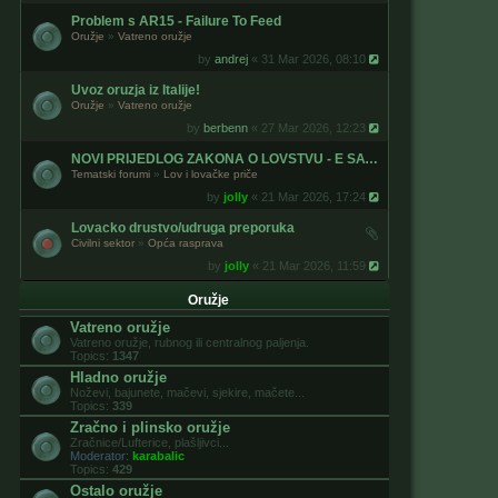
Problem s AR15 - Failure To Feed
Oružje
»
Vatreno oružje
by
andrej
« 31 Mar 2026, 08:10
Uvoz oruzja iz Italije!
Oružje
»
Vatreno oružje
by
berbenn
« 27 Mar 2026, 12:23
NOVI PRIJEDLOG ZAKONA O LOVSTVU - E SAVJETOVANJE
Tematski forumi
»
Lov i lovačke priče
by
jolly
« 21 Mar 2026, 17:24
Lovacko drustvo/udruga preporuka
Civilni sektor
»
Opća rasprava
by
jolly
« 21 Mar 2026, 11:59
Oružje
Vatreno oružje
Vatreno oružje, rubnog ili centralnog paljenja.
Topics:
1347
Hladno oružje
Noževi, bajunete, mačevi, sjekire, mačete...
Topics:
339
Zračno i plinsko oružje
Zračnice/Lufterice, plašljivci...
Moderator:
karabalic
Topics:
429
Ostalo oružje