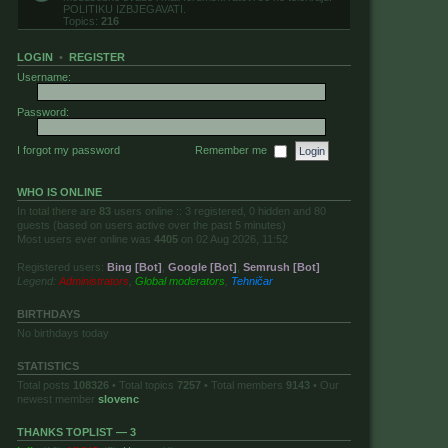
POLITIKU IZBJEGAVATI.
Topics:
216
LOGIN
•
REGISTER
Username:
Password:
I forgot my password
Remember me
WHO IS ONLINE
In total there are
83
users online :: 3 registered, 0 hidden and 80
guests (based on users active over the past 5 minutes)
Most users ever online was
4405
on 02 Aug 2026, 11:52
Registered users:
Bing [Bot]
,
Google [Bot]
,
Semrush [Bot]
Legend:
Administrators
,
Global moderators
,
Tehničar
BIRTHDAYS
No birthdays today
STATISTICS
Total posts
108326
• Total topics
7257
• Total members
9143
• Our
newest member
slovenc
THANKS TOPLIST — 3