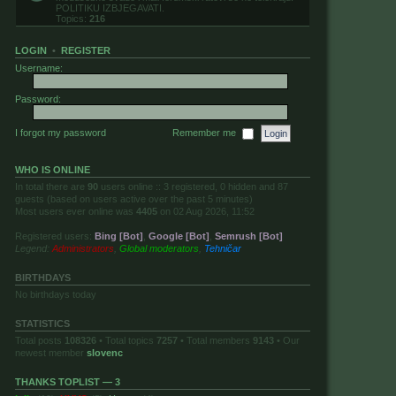
POLITIKU IZBJEGAVATI.
Topics:
216
LOGIN
•
REGISTER
Username:
Password:
I forgot my password
Remember me
WHO IS ONLINE
In total there are
90
users online :: 3 registered, 0 hidden and 87
guests (based on users active over the past 5 minutes)
Most users ever online was
4405
on 02 Aug 2026, 11:52
Registered users:
Bing [Bot]
,
Google [Bot]
,
Semrush [Bot]
Legend:
Administrators
,
Global moderators
,
Tehničar
BIRTHDAYS
No birthdays today
STATISTICS
Total posts
108326
• Total topics
7257
• Total members
9143
• Our
newest member
slovenc
THANKS TOPLIST — 3