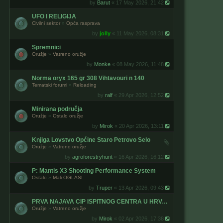
by
Barut
« 17 May 2026, 21:42
UFO I RELIGIJA
Civilni sektor
»
Opća rasprava
by
jolly
« 11 May 2026, 08:31
Spremnici
Oružje
»
Vatreno oružje
by
Monke
« 08 May 2026, 11:48
Norma oryx 165 gr 308 Vihtavouri n 140
Tematski forumi
»
Reloading
by
ralf
« 29 Apr 2026, 12:52
Minirana područja
Oružje
»
Ostalo oružje
by
Mirok
« 20 Apr 2026, 13:11
Knjiga Lovstvo Općine Staro Petrovo Selo
Oružje
»
Vatreno oružje
by
agroforestryhunt
« 16 Apr 2026, 16:12
P: Mantis X3 Shooting Performance System
Ostalo
»
Mali OGLASI
by
Truper
« 13 Apr 2026, 09:43
PRVA NAJAVA CIP ISPITNOG CENTRA U HRVATSKOJ
Oružje
»
Vatreno oružje
by
Mirok
« 02 Apr 2026, 17:38