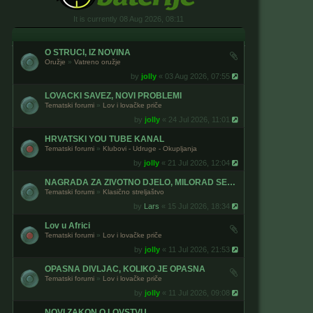
It is currently 08 Aug 2026, 08:11
O STRUCI, IZ NOVINA
Oružje
»
Vatreno oružje
by
jolly
« 03 Aug 2026, 07:55
LOVACKI SAVEZ, NOVI PROBLEMI
Tematski forumi
»
Lov i lovačke priče
by
jolly
« 24 Jul 2026, 11:01
HRVATSKI YOU TUBE KANAL
Tematski forumi
»
Klubovi - Udruge - Okupljanja
by
jolly
« 21 Jul 2026, 12:04
NAGRADA ZA ZIVOTNO DJELO, MILORAD SEPIC
Tematski forumi
»
Klasično streljaštvo
by
Lars
« 15 Jul 2026, 18:34
Lov u Africi
Tematski forumi
»
Lov i lovačke priče
by
jolly
« 11 Jul 2026, 21:53
OPASNA DIVLJAC, KOLIKO JE OPASNA
Tematski forumi
»
Lov i lovačke priče
by
jolly
« 11 Jul 2026, 09:08
NOVI ZAKON O LOVSTVU