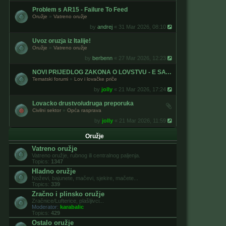
Problem s AR15 - Failure To Feed
Oružje
»
Vatreno oružje
by
andrej
« 31 Mar 2026, 08:10
Uvoz oruzja iz Italije!
Oružje
»
Vatreno oružje
by
berbenn
« 27 Mar 2026, 12:23
NOVI PRIJEDLOG ZAKONA O LOVSTVU - E SAVJETOVANJE
Tematski forumi
»
Lov i lovačke priče
by
jolly
« 21 Mar 2026, 17:24
Lovacko drustvo/udruga preporuka
Civilni sektor
»
Opća rasprava
by
jolly
« 21 Mar 2026, 11:59
Oružje
Vatreno oružje
Vatreno oružje, rubnog ili centralnog paljenja.
Topics:
1347
Hladno oružje
Noževi, bajunete, mačevi, sjekire, mačete...
Topics:
339
Zračno i plinsko oružje
Zračnice/Lufterice, plašljivci...
Moderator:
karabalic
Topics:
429
Ostalo oružje