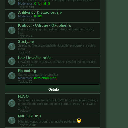
ISSF i srodne discipline, Olimpijske streljačke discipline.
Moderator:
Original_G
Topics:
419
Antikviteti & staro oružje
Moderator:
BOXI
Topics:
129
Klubovi - Udruge - Okupljanja
Datumi okupljanja, neprofitne udruge vezane uz oružje,
itd...
Topics:
74
Streljane
Streljane, Mesta za gađanje, lokacije, preporuke, savjeti,
mete...
Topics:
1
Lov i lovačke priče
Lovačke priče, iskustva, doživljaji, lovački psi, fotografije...
Topics:
121
Reloading
Samostalno punjenje streljiva
Moderator:
istra champion
Topics:
70
Ostalo
HUVO
Svi članci sa web-stranice HUVO.hr će se objaviti ovdje, s
omogućenim komentiranjem koje će biti vidljivo i na web
stranici.
Topics:
4
Mali OGLASI
Mijenjaj, kupuj, prodaj... a nabolje poklanjaj
Topics:
2230