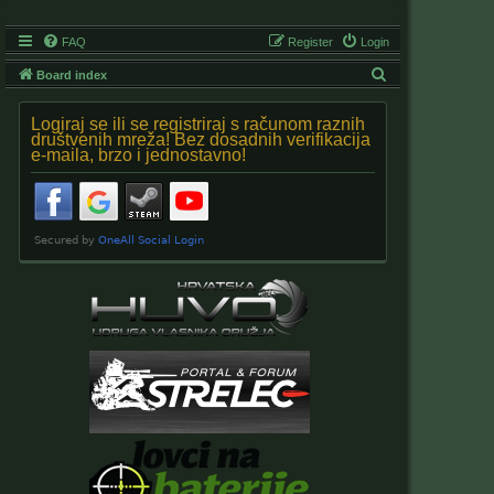
FAQ
Register
Login
S
Board index
e
Logiraj se ili se registriraj s računom raznih
a
društvenih mreža! Bez dosadnih verifikacija
e-maila, brzo i jednostavno!
r
c
h