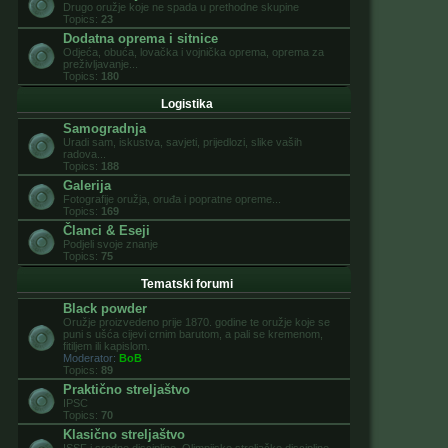
Drugo oružje koje ne spada u prethodne skupine
Topics:
23
Dodatna oprema i sitnice
Odjeća, obuća, lovačka i vojnička oprema, oprema za
preživljavanje...
Topics:
180
Logistika
Samogradnja
Uradi sam, iskustva, savjeti, prijedlozi, slike vaših
radova...
Topics:
188
Galerija
Fotografije oružja, oruđa i popratne opreme...
Topics:
169
Članci & Eseji
Podjeli svoje znanje
Topics:
75
Tematski forumi
Black powder
Oružje proizvedeno prije 1870. godine te oružje koje se
puni s ušća cijevi crnim barutom, a pali se kremenom,
fitiljem ili kapislom.
Moderator:
BoB
Topics:
89
Praktično streljaštvo
IPSC
Topics:
70
Klasično streljaštvo