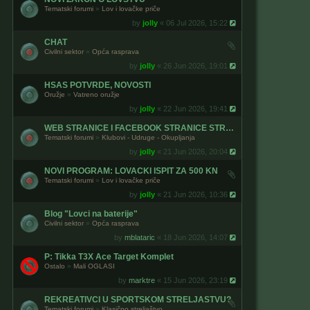
Tematski forumi
»
Lov i lovačke priče
by
jolly
« 06 Jul 2026, 15:22
CHAT
Civilni sektor
»
Opća rasprava
by
jolly
« 26 Jun 2026, 19:01
HSAS POTVRDE, NOVOSTI
Oružje
»
Vatreno oružje
by
jolly
« 22 Jun 2026, 19:41
WEB STRANICE I FACEBOOK STRANICE STRELJACKIH KLUBOVA
Tematski forumi
»
Klubovi - Udruge - Okupljanja
by
jolly
« 21 Jun 2026, 20:04
NOVI PROGRAM: LOVACKI ISPIT ZA 500 KN
Tematski forumi
»
Lov i lovačke priče
by
jolly
« 21 Jun 2026, 10:36
Blog "Lovci na baterije"
Civilni sektor
»
Opća rasprava
by
mblataric
« 18 Jun 2026, 14:07
P: Tikka T3X Ace Target Komplet
Ostalo
»
Mali OGLASI
by
marktre
« 15 Jun 2026, 23:19
REKREATIVCI U SPORTSKOM STRELJASTVU?
Tematski forumi
»
Klasično streljaštvo