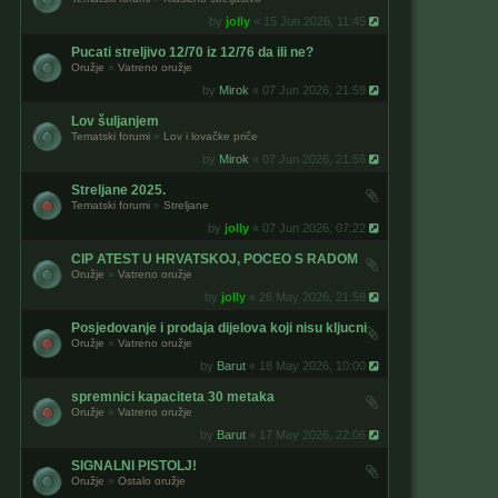
by
jolly
« 15 Jun 2026, 11:45
Pucati streljivo 12/70 iz 12/76 da ili ne?
Oružje
»
Vatreno oružje
by
Mirok
« 07 Jun 2026, 21:59
Lov šuljanjem
Tematski forumi
»
Lov i lovačke priče
by
Mirok
« 07 Jun 2026, 21:56
Streljane 2025.
Tematski forumi
»
Streljane
by
jolly
« 07 Jun 2026, 07:22
CIP ATEST U HRVATSKOJ, POCEO S RADOM
Oružje
»
Vatreno oružje
by
jolly
« 26 May 2026, 21:59
Posjedovanje i prodaja dijelova koji nisu kljucni
Oružje
»
Vatreno oružje
by
Barut
« 18 May 2026, 10:00
spremnici kapaciteta 30 metaka
Oružje
»
Vatreno oružje
by
Barut
« 17 May 2026, 22:06
SIGNALNI PISTOLJ!
Oružje
»
Ostalo oružje