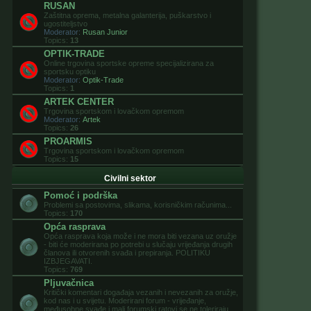
RUSAN
Zaštitna oprema, metalna galanterija, puškarstvo i
ugostiteljstvo
Moderator:
Rusan Junior
Topics:
13
OPTIK-TRADE
Online trgovina sportske opreme specijalizirana za
sportsku optiku
Moderator:
Optik-Trade
Topics:
1
ARTEK CENTER
Trgovina sportskom i lovačkom opremom
Moderator:
Artek
Topics:
26
PROARMIS
Trgovina sportskom i lovačkom opremom
Topics:
15
Civilni sektor
Pomoć i podrška
Problemi sa postovima, slikama, korisničkim računima...
Topics:
170
Opća rasprava
Opća rasprava koja može i ne mora biti vezana uz oružje
- biti će moderirana po potrebi u slučaju vrijeđanja drugih
članova ili otvorenih svađa i prepiranja. POLITIKU
IZBJEGAVATI.
Topics:
769
Pljuvačnica
Kritički komentari događaja vezanih i nevezanih za oružje,
kod nas i u svijetu. Moderirani forum - vrijeđanje,
međusobne svađe i mali forumski ratovi se ne toleriraju.