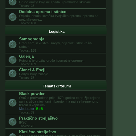
Drugo oružje koje ne spada u prethodne skupine
Topics:
23
Dodatna oprema i sitnice
Odjeća, obuća, lovačka i vojnička oprema, oprema za
preživljavanje...
Topics:
180
Logistika
Samogradnja
Uradi sam, iskustva, savjeti, prijedlozi, slike vaših
radova...
Topics:
188
Galerija
Fotografije oružja, oruđa i popratne opreme...
Topics:
169
Članci & Eseji
Podjeli svoje znanje
Topics:
75
Tematski forumi
Black powder
Oružje proizvedeno prije 1870. godine te oružje koje se
puni s ušća cijevi crnim barutom, a pali se kremenom,
fitiljem ili kapislom.
Moderator:
BoB
Topics:
89
Praktično streljaštvo
IPSC
Topics:
70
Klasično streljaštvo