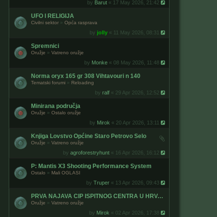
by
Barut
« 17 May 2026, 21:42
UFO I RELIGIJA
Civilni sektor
»
Opća rasprava
by
jolly
« 11 May 2026, 08:31
Spremnici
Oružje
»
Vatreno oružje
by
Monke
« 08 May 2026, 11:48
Norma oryx 165 gr 308 Vihtavouri n 140
Tematski forumi
»
Reloading
by
ralf
« 29 Apr 2026, 12:52
Minirana područja
Oružje
»
Ostalo oružje
by
Mirok
« 20 Apr 2026, 13:11
Knjiga Lovstvo Općine Staro Petrovo Selo
Oružje
»
Vatreno oružje
by
agroforestryhunt
« 16 Apr 2026, 16:12
P: Mantis X3 Shooting Performance System
Ostalo
»
Mali OGLASI
by
Truper
« 13 Apr 2026, 09:43
PRVA NAJAVA CIP ISPITNOG CENTRA U HRVATSKOJ
Oružje
»
Vatreno oružje
by
Mirok
« 02 Apr 2026, 17:38