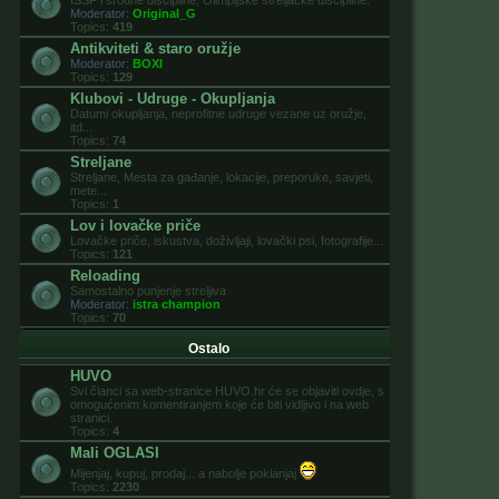
ISSF i srodne discipline, Olimpijske streljačke discipline.
Moderator:
Original_G
Topics:
419
Antikviteti & staro oružje
Moderator:
BOXI
Topics:
129
Klubovi - Udruge - Okupljanja
Datumi okupljanja, neprofitne udruge vezane uz oružje,
itd...
Topics:
74
Streljane
Streljane, Mesta za gađanje, lokacije, preporuke, savjeti,
mete...
Topics:
1
Lov i lovačke priče
Lovačke priče, iskustva, doživljaji, lovački psi, fotografije...
Topics:
121
Reloading
Samostalno punjenje streljiva
Moderator:
istra champion
Topics:
70
Ostalo
HUVO
Svi članci sa web-stranice HUVO.hr će se objaviti ovdje, s
omogućenim komentiranjem koje će biti vidljivo i na web
stranici.
Topics:
4
Mali OGLASI
Mijenjaj, kupuj, prodaj... a nabolje poklanjaj
Topics:
2230