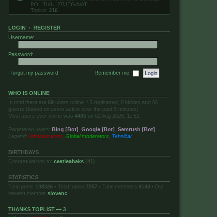
POLITIKU IZBJEGAVATI.
Topics:
216
LOGIN
•
REGISTER
Username:
Password:
I forgot my password
Remember me
WHO IS ONLINE
In total there are
69
users online :: 3 registered, 0 hidden and 66
guests (based on users active over the past 5 minutes)
Most users ever online was
4405
on 02 Aug 2026, 11:52
Registered users:
Bing [Bot]
,
Google [Bot]
,
Semrush [Bot]
Legend:
Administrators
,
Global moderators
,
Tehničar
BIRTHDAYS
Congratulations to:
ceatleabaks
(41)
STATISTICS
Total posts
108326
• Total topics
7257
• Total members
9143
• Our
newest member
slovenc
THANKS TOPLIST — 3