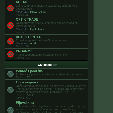
RUSAN
Zaštitna oprema, metalna galanterija, puškarstvo i
ugostiteljstvo
Moderator:
Rusan Junior
Topics:
13
OPTIK-TRADE
Online trgovina sportske opreme specijalizirana za
sportsku optiku
Moderator:
Optik-Trade
Topics:
1
ARTEK CENTER
Trgovina sportskom i lovačkom opremom
Moderator:
Artek
Topics:
26
PROARMIS
Trgovina sportskom i lovačkom opremom
Topics:
15
Civilni sektor
Pomoć i podrška
Problemi sa postovima, slikama, korisničkim računima...
Topics:
170
Opća rasprava
Opća rasprava koja može i ne mora biti vezana uz oružje
- biti će moderirana po potrebi u slučaju vrijeđanja drugih
članova ili otvorenih svađa i prepiranja. POLITIKU
IZBJEGAVATI.
Topics:
769
Pljuvačnica
Kritički komentari događaja vezanih i nevezanih za oružje,
kod nas i u svijetu. Moderirani forum - vrijeđanje,
međusobne svađe i mali forumski ratovi se ne toleriraju.