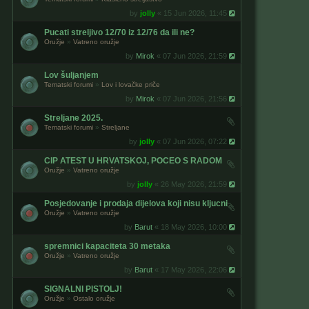
by
jolly
« 15 Jun 2026, 11:45
Pucati streljivo 12/70 iz 12/76 da ili ne?
Oružje
»
Vatreno oružje
by
Mirok
« 07 Jun 2026, 21:59
Lov šuljanjem
Tematski forumi
»
Lov i lovačke priče
by
Mirok
« 07 Jun 2026, 21:56
Streljane 2025.
Tematski forumi
»
Streljane
by
jolly
« 07 Jun 2026, 07:22
CIP ATEST U HRVATSKOJ, POCEO S RADOM
Oružje
»
Vatreno oružje
by
jolly
« 26 May 2026, 21:59
Posjedovanje i prodaja dijelova koji nisu kljucni
Oružje
»
Vatreno oružje
by
Barut
« 18 May 2026, 10:00
spremnici kapaciteta 30 metaka
Oružje
»
Vatreno oružje
by
Barut
« 17 May 2026, 22:06
SIGNALNI PISTOLJ!
Oružje
»
Ostalo oružje