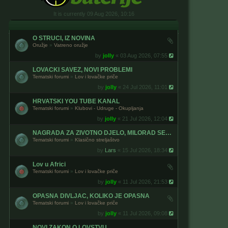
It is currently 09 Aug 2026, 10:16
O STRUCI, IZ NOVINA
Oružje
»
Vatreno oružje
by
jolly
« 03 Aug 2026, 07:55
LOVACKI SAVEZ, NOVI PROBLEMI
Tematski forumi
»
Lov i lovačke priče
by
jolly
« 24 Jul 2026, 11:01
HRVATSKI YOU TUBE KANAL
Tematski forumi
»
Klubovi - Udruge - Okupljanja
by
jolly
« 21 Jul 2026, 12:04
NAGRADA ZA ZIVOTNO DJELO, MILORAD SEPIC
Tematski forumi
»
Klasično streljaštvo
by
Lars
« 15 Jul 2026, 18:34
Lov u Africi
Tematski forumi
»
Lov i lovačke priče
by
jolly
« 11 Jul 2026, 21:53
OPASNA DIVLJAC, KOLIKO JE OPASNA
Tematski forumi
»
Lov i lovačke priče
by
jolly
« 11 Jul 2026, 09:08
NOVI ZAKON O LOVSTVU