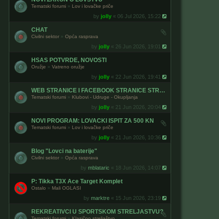
Tematski forumi
»
Lov i lovačke priče
by
jolly
« 06 Jul 2026, 15:22
CHAT
Civilni sektor
»
Opća rasprava
by
jolly
« 26 Jun 2026, 19:01
HSAS POTVRDE, NOVOSTI
Oružje
»
Vatreno oružje
by
jolly
« 22 Jun 2026, 19:41
WEB STRANICE I FACEBOOK STRANICE STRELJACKIH KLUBOVA
Tematski forumi
»
Klubovi - Udruge - Okupljanja
by
jolly
« 21 Jun 2026, 20:04
NOVI PROGRAM: LOVACKI ISPIT ZA 500 KN
Tematski forumi
»
Lov i lovačke priče
by
jolly
« 21 Jun 2026, 10:36
Blog "Lovci na baterije"
Civilni sektor
»
Opća rasprava
by
mblataric
« 18 Jun 2026, 14:07
P: Tikka T3X Ace Target Komplet
Ostalo
»
Mali OGLASI
by
marktre
« 15 Jun 2026, 23:19
REKREATIVCI U SPORTSKOM STRELJASTVU?
Tematski forumi
»
Klasično streljaštvo