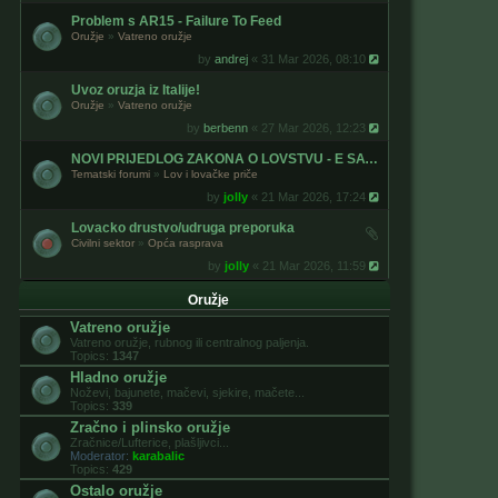
Problem s AR15 - Failure To Feed
Oružje
»
Vatreno oružje
by
andrej
« 31 Mar 2026, 08:10
Uvoz oruzja iz Italije!
Oružje
»
Vatreno oružje
by
berbenn
« 27 Mar 2026, 12:23
NOVI PRIJEDLOG ZAKONA O LOVSTVU - E SAVJETOVANJE
Tematski forumi
»
Lov i lovačke priče
by
jolly
« 21 Mar 2026, 17:24
Lovacko drustvo/udruga preporuka
Civilni sektor
»
Opća rasprava
by
jolly
« 21 Mar 2026, 11:59
Oružje
Vatreno oružje
Vatreno oružje, rubnog ili centralnog paljenja.
Topics:
1347
Hladno oružje
Noževi, bajunete, mačevi, sjekire, mačete...
Topics:
339
Zračno i plinsko oružje
Zračnice/Lufterice, plašljivci...
Moderator:
karabalic
Topics:
429
Ostalo oružje