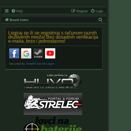
FAQ
Register
Login
S
Board index
e
Logiraj se ili se registriraj s računom raznih
a
društvenih mreža! Bez dosadnih verifikacija
e-maila, brzo i jednostavno!
r
c
h