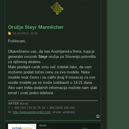
Oružje Steyr Mannlicher
P
24 Jul 2014, 11:51
o
s
Poštovani,
t
Obaveštamo vas, da nas Austrijanska firma, koja je
generalni uvoznik
Steyr
oružja za Slovenijo potvrdila
za njihovog dealera.
Malo prodajni cenik smo več izdelali tako, da vam
možemo podati točnu cenu za sve modele. Neke
modele imat čemo i na zalihi (kraj 9 meseca) za sve
ostale modele pa se može izdobaviti u 14-21 dana.
Ako vam treba dodatnih informacija možete nam slati
email i zvati preko telefona.
ARTEK d.o.o.
T: + 386 (0)3 734 60 78, M: + 386 (0)40 335 435
W:
http://www.artekcenter.com
, skype: artekdoo
T
o
p
Artek
Pozornik