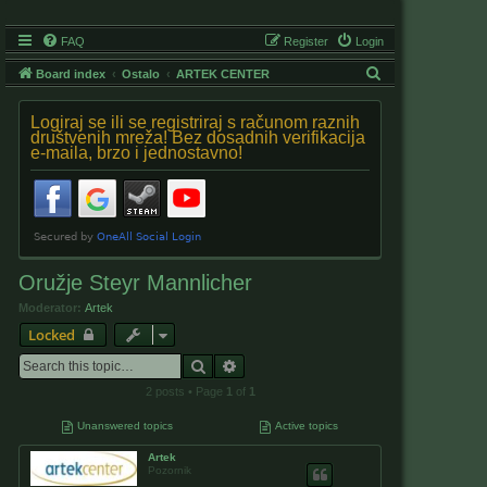
FAQ
Register
Login
S
Board index
Ostalo
ARTEK CENTER
e
Logiraj se ili se registriraj s računom raznih
a
društvenih mreža! Bez dosadnih verifikacija
e-maila, brzo i jednostavno!
r
c
h
Oružje Steyr Mannlicher
Moderator:
Artek
Locked
Search
Advanced search
2 posts • Page
1
of
1
Unanswered topics
Active topics
Artek
Pozornik