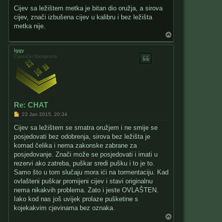
Cijev sa ležištem metka je bitan dio oružja, a sirova
cijev, znači izbušena cijev u kalibru i bez ležišta
metka nije.
T
o
p
Iggy
Časnički Namjesnik
Re: CHAT
P
23 Jan 2015, 20:34
o
s
Cijev sa ležištem se smatra oružjem i ne smije se
t
posjedovati bez odobrenja, sirova bez ležišta je
komad čelika i nema zakonske zabrane za
posjedovanje. Znači može se posjedovati i imati u
rezervi ako zatreba, puškar sredi pušku i to je to.
Samo što u tom slučaju mora ići na tormentaciju. Kad
ovlašteni puškar promijeni cijev i stavi originalnu
nema nikakvih problema. Zato i jeste OVLAŠTEN.
Iako kod nas još uvijek prolaze pušketine s
kojekakvim cjevinama bez oznaka.
T