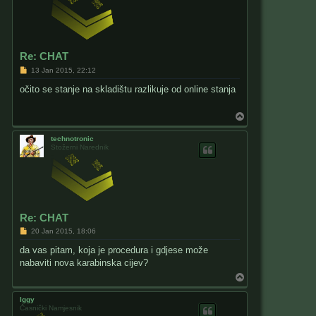
Re: CHAT
P
13 Jan 2015, 22:12
o
s
očito se stanje na skladištu razlikuje od online stanja
t
T
o
p
technotronic
Stožerni Narednik
Re: CHAT
P
20 Jan 2015, 18:06
o
s
da vas pitam, koja je procedura i gdjese može
t
nabaviti nova karabinska cijev?
T
o
p
Iggy
Časnički Namjesnik