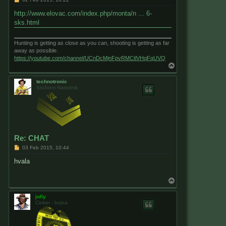
o
s
http://www.elovac.com/index.php/monta/n ... 6-
t
sks.html
Hunting is getting as close as you can, shooting is getting as far
away as possible.
https://youtube.com/channel/UCnDcMjnFpvRMCtlVHqFqUVQ
T
o
p
technotronic
Stožerni Narednik
Re: CHAT
P
03 Feb 2015, 10:44
o
s
hvala
t
T
o
p
jolly
Cinker - bojna