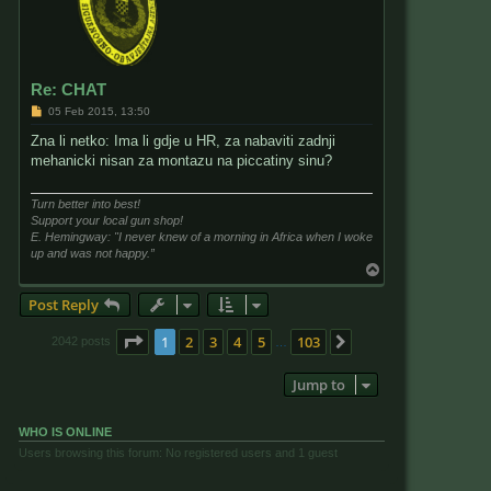
Re: CHAT
P
05 Feb 2015, 13:50
o
s
Zna li netko: Ima li gdje u HR, za nabaviti zadnji
t
mehanicki nisan za montazu na piccatiny sinu?
Turn better into best!
Support your local gun shop!
E. Hemingway: "I never knew of a morning in Africa when I woke
up and was not happy.”
T
o
p
Post Reply
Page
1
of
103
1
2
3
4
5
103
Next
2042 posts
…
Jump to
WHO IS ONLINE
Users browsing this forum: No registered users and 1 guest