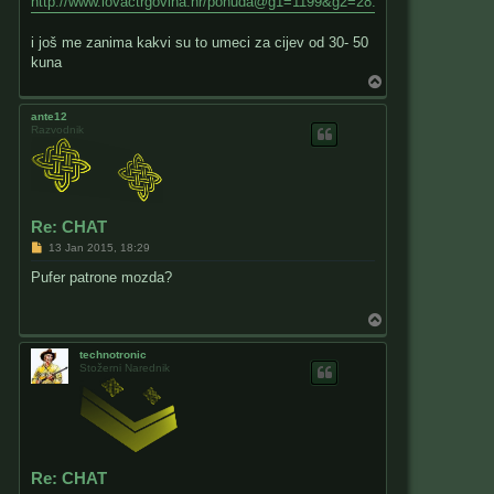
http://www.lovactrgovina.hr/ponuda@g1=1199&g2=28.html
t
i još me zanima kakvi su to umeci za cijev od 30- 50
kuna
T
o
p
ante12
Razvodnik
Re: CHAT
P
13 Jan 2015, 18:29
o
s
Pufer patrone mozda?
t
T
o
p
technotronic
Stožerni Narednik
Re: CHAT