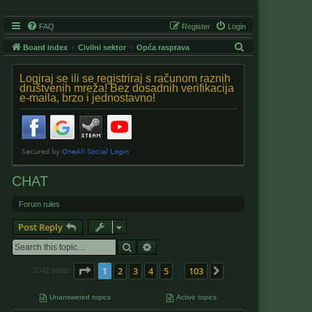
FAQ
Register
Login
S
Board index
Civilni sektor
Opća rasprava
e
Logiraj se ili se registriraj s računom raznih
a
društvenih mreža! Bez dosadnih verifikacija
e-maila, brzo i jednostavno!
r
c
h
CHAT
Forum rules
Post Reply
Search
Advanced search
Page
1
of
103
1
2
3
4
5
103
Next
2042 posts
…
Unanswered topics
Active topics