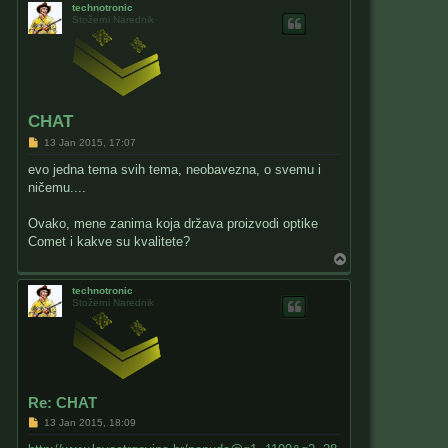
technotronic
Stožerni Narednik
CHAT
P
13 Jan 2015, 17:07
o
s
evo jedna tema svih tema, neobavezna, o svemu i
t
ničemu....
Ovako, mene zanima koja država proizvodi optike
Comet i kakve su kvalitete?
T
o
p
technotronic
Stožerni Narednik
Re: CHAT
P
13 Jan 2015, 18:09
o
s