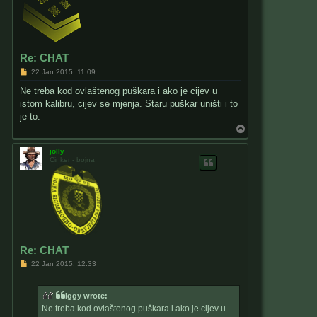
Re: CHAT
P
22 Jan 2015, 11:09
o
s
Ne treba kod ovlaštenog puškara i ako je cijev u
t
istom kalibru, cijev se mjenja. Staru puškar uništi i to
je to.
T
o
p
jolly
Cinker - bojna
Re: CHAT
P
22 Jan 2015, 12:33
o
s
t
Iggy wrote:
Ne treba kod ovlaštenog puškara i ako je cijev u