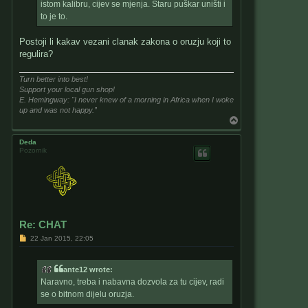
istom kalibru, cijev se mjenja. Staru puškar uništi i
to je to.
Postoji li kakav vezani clanak zakona o oruzju koji to
regulira?
Turn better into best!
Support your local gun shop!
E. Hemingway: "I never knew of a morning in Africa when I woke
up and was not happy.”
T
o
p
Deda
Pozornik
Re: CHAT
P
22 Jan 2015, 22:05
o
s
t
ante12 wrote:
Naravno, treba i nabavna dozvola za tu cijev, radi
se o bitnom dijelu oruzja.