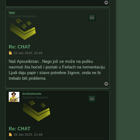
T
o
p
Iggy
Časnički Namjesnik
Re: CHAT
P
23 Jan 2015, 22:46
o
s
Naš Apsurdistan...Nego još se može na pušku
t
navrnuti šta hoćeš i poslati u Ferlach na tormentaciju.
Ljudi daju papir i stave potrebne žigove, onda ne bi
trebalo biti problema.
T
o
p
technotronic
Stožerni Narednik
Re: CHAT
P
28 Jan 2015, 21:48
o