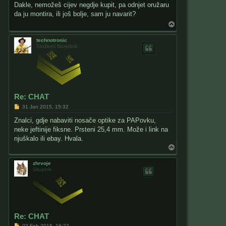
s
Dakle, nemožeš cijev negdje kupit, pa odnjet oružaru
t
da ju montira, ili još bolje, sam ju navarit?
T
o
p
technotronic
Stožerni Narednik
Re: CHAT
P
31 Jan 2015, 15:32
o
s
Znalci, gdje nabaviti nosače optike za PAPovku,
t
neke jeftinije fiksne. Prsteni 25,4 mm. Može i link na
njuškalo ili ebay. Hvala.
T
o
p
zhrvoje
Skupnik
Re: CHAT
P
02 Feb 2015, 16:22