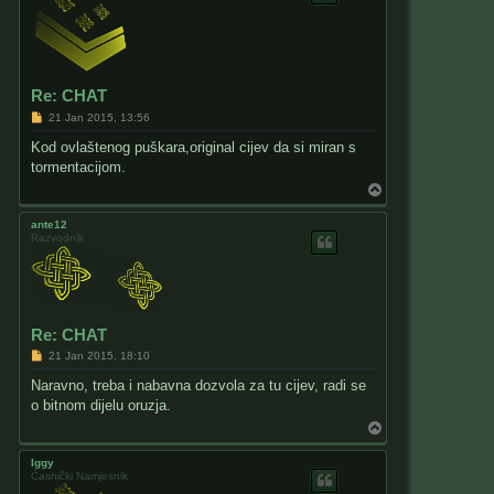
Re: CHAT
P
21 Jan 2015, 13:56
o
s
Kod ovlaštenog puškara,original cijev da si miran s
t
tormentacijom.
T
o
p
ante12
Razvodnik
Re: CHAT
P
21 Jan 2015, 18:10
o
s
Naravno, treba i nabavna dozvola za tu cijev, radi se
t
o bitnom dijelu oruzja.
T
o
p
Iggy
Časnički Namjesnik