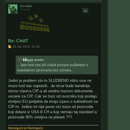
o
p
lex-lutor
Brigadir
Re: CHAT
P
23 Jan 2015, 22:19
o
s
t
Iggy wrote:
... Iako kod nas još uvijek prolaze pušketine s
kojekakvim cjevinama bez oznaka.
Jedini je problem sto to SLUZBENO nitko vise ne
moze kod nas napraviti.. da stvar bude banalnija
nismo clanica CIP-a ali uredno trazimo dokumente
vezane za CIP, Cak se trazi od uvoznika koji prodaju
streljivo EU porijekla da imaju izjave o sukladnosti sa
CIP-m. Jedino mi nije jasno sto traze od proizvoda
koji dolaze iz USA ili CH a koji nemaju taj standard a
proizvode 95% streljiva na planeti ???
Nemoguće je Nemoguće